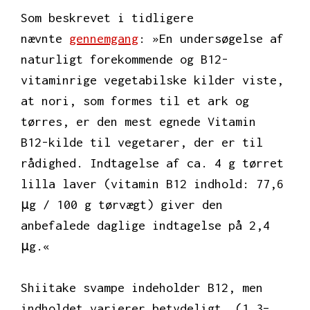
Som beskrevet i tidligere
nævnte
gennemgang
: »En undersøgelse af
naturligt forekommende og B12-
vitaminrige vegetabilske kilder viste,
at nori, som formes til et ark og
tørres, er den mest egnede Vitamin
B12-kilde til vegetarer, der er til
rådighed. Indtagelse af ca. 4 g tørret
lilla laver (vitamin B12 indhold: 77,6
μg / 100 g tørvægt) giver den
anbefalede daglige indtagelse på 2,4
μg.«
Shiitake svampe indeholder B12, men
indholdet varierer betydeligt (1.3–