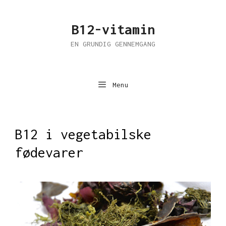
Hop
til
B12-vitamin
indhold
EN GRUNDIG GENNEMGANG
Menu
B12 i vegetabilske
fødevarer